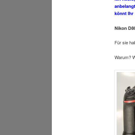
anbelangt
könnt Ihr
Nikon D8
Für sie h
Waru