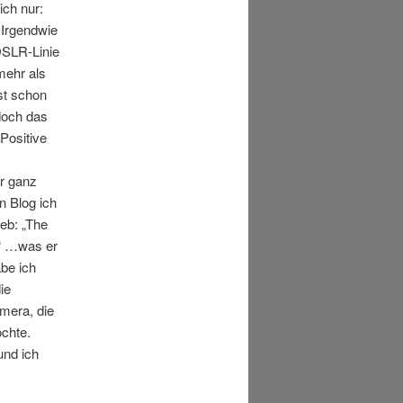
ich nur:
 Irgendwie
DSLR-Linie
mehr als
st schon
doch das
Positive
r ganz
n Blog ich
ieb: „The
!“ …was er
abe ich
ie
mera, die
öchte.
und ich