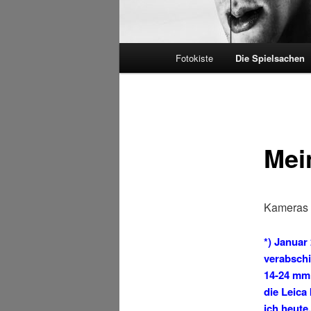
Hauptmenü
Fotokiste
Die Spielsachen
Mei
Kameras
*) Januar
verabschi
14-24 mm 
die Leica
ich heute,