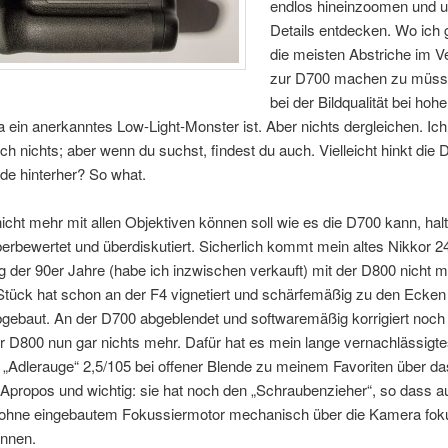
endlos hineinzoomen und 
Details entdecken. Wo ich 
die meisten Abstriche im V
zur D700 machen zu müss
bei der Bildqualität bei ho
a ein anerkanntes Low-Light-Monster ist. Aber nichts dergleichen. Ich 
h nichts; aber wenn du suchst, findest du auch. Vielleicht hinkt die 
de hinterher? So what.
icht mehr mit allen Objektiven können soll wie es die D700 kann, halt
berbewertet und überdiskutiert. Sicherlich kommt mein altes Nikkor
 der 90er Jahre (habe ich inzwischen verkauft) mit der D800 nicht m
tück hat schon an der F4 vignetiert und schärfemäßig zu den Ecken
bgebaut. An der D700 abgeblendet und softwaremäßig korrigiert noch 
r D800 nun gar nichts mehr. Dafür hat es mein lange vernachlässigt
„Adlerauge“ 2,5/105 bei offener Blende zu meinem Favoriten über da
 Apropos und wichtig: sie hat noch den „Schraubenzieher“, so dass a
 ohne eingebautem Fokussiermotor mechanisch über die Kamera foku
nnen.