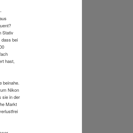
-
 aus
quent?
 Stativ
 dass bei
800
lfach
rt hast,
e beinahe.
arum Nikon
 sie in der
che Markt
erlustfrei
sser-