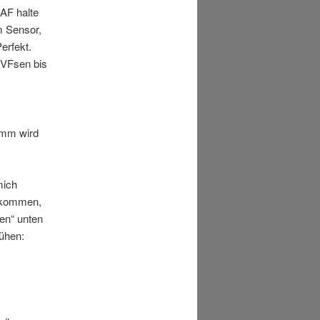
 AF halte
m Sensor,
erfekt.
EVFsen bis
 mm wird
mich
u kommen,
en“ unten
ühen: