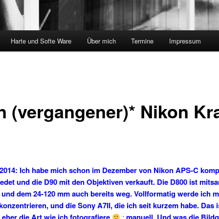
Harte und Softe Ware
Über mich
Termine
Impressum
n (vergangener)* Nikon K
 2014: Ich habe mich schon im Dezember von Nikon APS-C komp
edet und die D90 mit den Objektiven verkauft. Die D800 ist mits
und dem 24-120 mm auch bereits weg. Vollformatig werde ich m
 konzentrieren, und die Sony A7II, die ich seit kurzem habe. Das i
 eher die Art wie ich fotografiere
:
manuell. Und was die Bildq