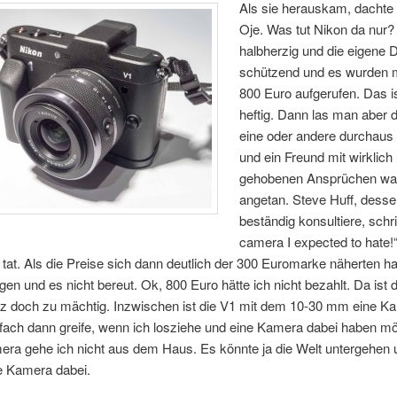
Als sie herauskam, dachte 
Oje. Was tut Nikon da nur?
halbherzig und die eigene 
schützend und es wurden 
800 Euro aufgerufen. Das i
heftig. Dann las man aber 
eine oder andere durchaus 
und ein Freund mit wirklich
gehobenen Ansprüchen wa
angetan. Steve Huff, desse
beständig konsultiere, schr
camera I expected to hate
 tat. Als die Preise sich dann deutlich der 300 Euromarke näherten h
en und es nicht bereut. Ok, 800 Euro hätte ich nicht bezahlt. Da ist d
z doch zu mächtig. Inzwischen ist die V1 mit dem 10-30 mm eine Ka
nfach dann greife, wenn ich losziehe und eine Kamera dabei haben m
ra gehe ich nicht aus dem Haus. Es könnte ja die Welt untergehen 
e Kamera dabei.