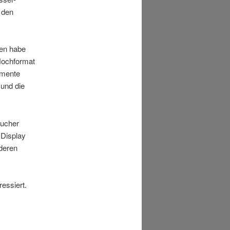
n den
nen habe
Hochformat
emente
 und die
Sucher
 Display
deren
ressiert.