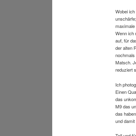
Wobei ich 
unschärfe
maximale S
Wenn ich m
auf, für d
der alten 
nochmals z
Matsch. Je
reduziert
Ich photog
Einen Qual
das unkomp
M9 das un
das haben 
und damit 
Toll und f