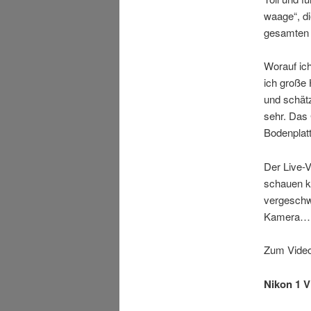
waage“, di
gesamten 
Worauf ich
ich große
und schät
sehr. Das 
Bodenplatt
Der Live-V
schauen ka
vergeschw
Kamera…
Zum Videot
Nikon 1 V