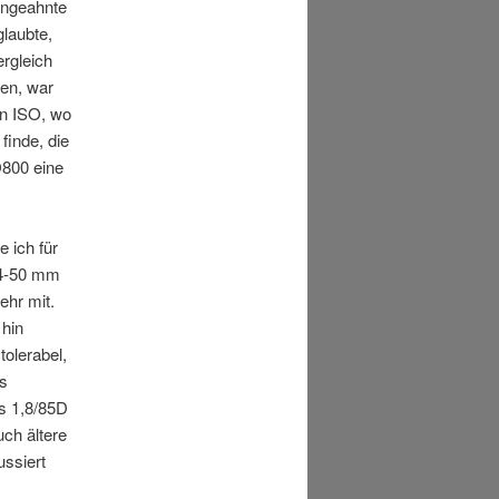
ungeahnte
glaubte,
ergleich
en, war
hen ISO, wo
finde, die
D800 eine
e ich für
 24-50 mm
ehr mit.
 hin
tolerabel,
es
s 1,8/85D
uch ältere
ssiert