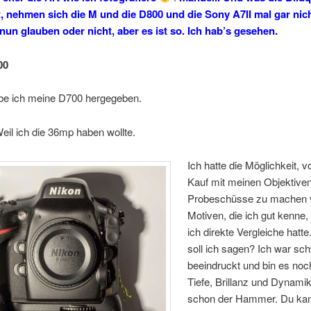
, nehmen sich die M und die D800 und die Sony A7II mal gar nic
 nun glauben oder nicht, aber es ist so. Ich hab’s gesehen.
00
abe ich meine D700 hergegeben.
m? Weil ich die 36mp haben wo
Ich hatte die Möglichkeit, 
Kauf mit meinen Objektiven
Probeschüsse zu machen 
Motiven, die ich gut kenne
ich direkte Vergleiche hatt
soll ich sagen? Ich war sc
beeindruckt und bin es noc
Tiefe, Brillanz und Dynamik
schon der Hammer. Du ka