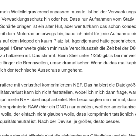
mein Weltbild gravierend anpassen musste, ist bei der Verwacklungs
; Verwacklungsschutz hin oder her. Dass nur Aufnahmen vom Stativ
chärfe bringen ist ein alter Hut, aber wer tut/kann das schon konse
it dem Motorrad unterwegs bin, baue ich nicht für jede Aufnahme ein
as auf dem Moped eh kaum Platz ist. Irgendjemand hatte geschrieben,
Regel 1/Brennweite gleich minimale Verschlusszeit die Zeit bei der D
u halbieren ist. Das stimmt. Beim 85er unter 1/250 gibt’s bei mir vie
 länger die Brennweiten, umso dramatischer. Wenn du das mal kapie
 sich der technische Ausschuss umgehend.
rafiere mit verlustfrei komprimiertem NEF. Das halbiert die Dateigröß
itätsverlust kann ich nicht feststellen, wobei ich mich dann frage, w
rimierte NEF überhaupt anbietet. Bei Leica sagten sie mir mal, dass
komprimierte RAW (hier ein DNG) nur anböten, weil der amerikanis
wolle, der einfach nicht glauben wolle, dass komprimiert tatsächlich v
qualitätsneutral ist. Nach der Devise, je größer, desto besser.
ür mich absolut hilfreich sind die einblendbaren Gitterlinien und die „Wa