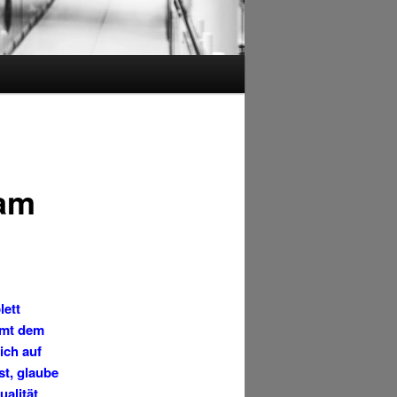
ram
lett
amt dem
ich auf
st, glaube
ualität