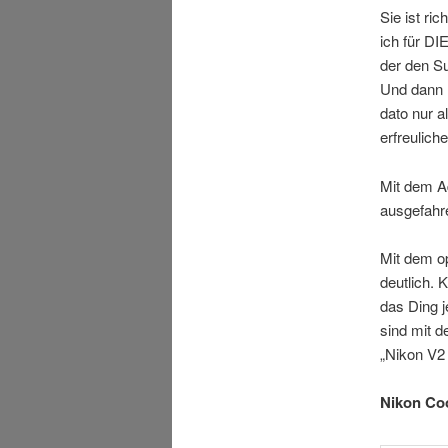
Sie ist ri
ich für DI
der den Su
Und dann n
dato nur 
erfreuliche
Mit dem A
ausgefahre
Mit dem op
deutlich. 
das Ding 
sind mit d
„Nikon V2 
Nikon Co