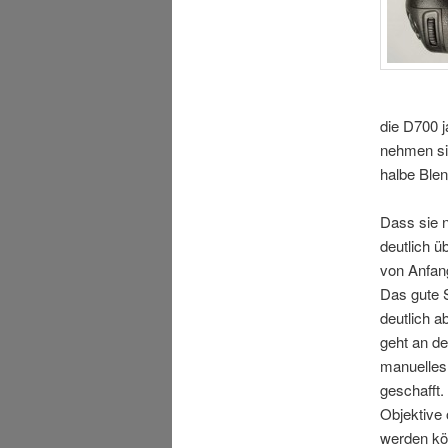
die D700 j
nehmen sic
halbe Blen
Dass sie n
deutlich ü
von Anfang
Das gute S
deutlich a
geht an de
manuelles 
geschafft.
Objektive
werden kö