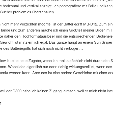
e horizontal und vertikal anzeigt. Ich photografiere mit Brille und kan
Sucher problemlos überschauen.
 nicht mehr verzichten möchte, ist der Batteriegriff MB-D12. Zum ei
 Hände und zum anderen mache ich einen Großteil meiner Bilder im 
ze daher den Hochformatauslöser und die entsprechenden Bedienel
Gewicht ist mir ziemlich egal. Das ganze hängt an einem Sun Sniper
e des Batteriegriffs hat sich noch nicht verbogen…
iew ist eine nette Zugabe, wenn ich mal tatsächlich nicht durch den 
nn. Wobei das eigentlich nur dann richtig wirkungsvoll ist, wenn das
enkt werden kann. Aber das ist eine andere Geschichte mit einer an
.
eil der D800 habe ich keinen Zugang, einfach, weil er mich nicht inte
1