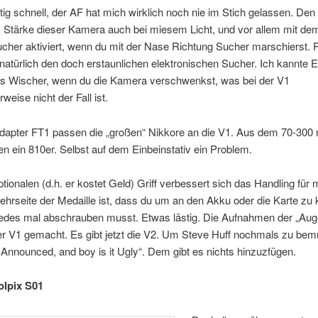
chtig schnell, der AF hat mich wirklich noch nie im Stich gelassen. Den
E Stärke dieser Kamera auch bei miesem Licht, und vor allem mit de
cher aktiviert, wenn du mit der Nase Richtung Sucher marschierst. P
atürlich den doch erstaunlichen elektronischen Sucher. Ich kannte 
als Wischer, wenn du die Kamera verschwenkst, was bei der V1
rweise nicht der Fall ist.
dapter FT1 passen die „großen“ Nikkore an die V1. Aus dem 70-300
n ein 810er. Selbst auf dem Einbeinstativ ein Problem.
tionalen (d.h. er kostet Geld) Griff verbessert sich das Handling für 
Kehrseite der Medaille ist, dass du um an den Akku oder die Karte z
jedes mal abschrauben musst. Etwas lästig. Die Aufnahmen der „Aug
er V1 gemacht. Es gibt jetzt die V2. Um Steve Huff nochmals zu bem
Announced, and boy is it Ugly“. Dem gibt es nichts hinzuzfügen.
olpix S01