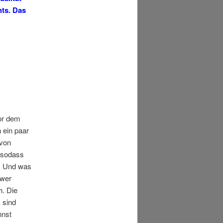
hts. Das
llte.
vor dem
 ein paar
von
, sodass
e. Und was
hwer
h. Die
 sind
nnst